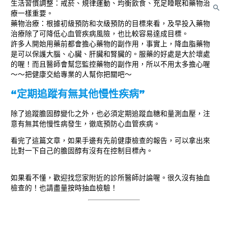
生活習慣調整：戒菸、規律運動、均衡飲食、充足睡眠和藥物治
療一樣重要。
藥物治療：根據初級預防和次級預防的目標來看，及早投入藥物
治療除了可降低心血管疾病風險，也比較容易達成目標。
許多人開始用藥前都會擔心藥物的副作用，事實上，降血脂藥物
是可以保護大腦、心臟、肝臟和腎臟的。服藥的好處是大於壞處
的喔！而且醫師會幫您監控藥物的副作用，所以不用太多擔心喔
～～把健康交給專業的人幫你把關吧～
“定期追蹤有無其他慢性疾病”
除了追蹤膽固醇變化之外，也必須定期追蹤血糖和量測血壓，注
意有無其他慢性病發生，徹底預防心血管疾病。
看完了這篇文章，如果手邊有先前健康檢查的報告，可以拿出來
比對一下自己的膽固醇有沒有在控制目標內。
如果看不懂，歡迎找您家附近的診所醫師討論喔。很久沒有抽血
檢查的！也請盡量按時抽血檢驗！