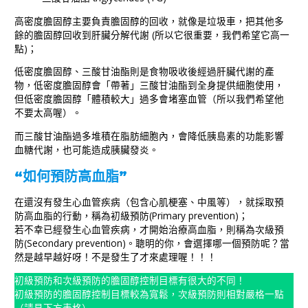
高密度膽固醇主要負責膽固醇的回收，就像是垃圾車，把其他多
餘的膽固醇回收到肝臟分解代謝 (所以它很重要，我們希望它高一
點)；
低密度膽固醇、三酸甘油酯則是食物吸收後經過肝臟代謝的產
物，低密度膽固醇會「帶著」三酸甘油酯到全身提供細胞使用，
但低密度膽固醇「體積較大」過多會堵塞血管（所以我們希望他
不要太高喔）。
而三酸甘油酯過多堆積在脂肪細胞內，會降低胰島素的功能影響
血糖代謝，也可能造成胰臟發炎。
“如何預防高血脂”
在還沒有發生心血管疾病（包含心肌梗塞、中風等），就採取預
防高血脂的行動，稱為初級預防(Primary prevention)；
若不幸已經發生心血管疾病，才開始治療高血脂，則稱為次級預
防(Secondary prevention)。聰明的你，會選擇哪一個預防呢？當
然是越早越好呀！不是發生了才來處理喔！！！
初級預防和次級預防的膽固醇控制目標有很大的不同！
初級預防的膽固醇控制目標較為寬鬆，次級預防則相對嚴格一點
（請見下方表格）