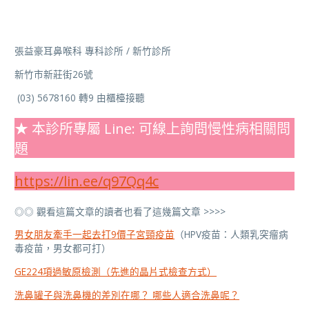
張益豪耳鼻喉科 專科診所 / 新竹診所
新竹市新莊街26號
(03) 5678160 轉9 由櫃檯接聽
★ 本診所專屬 Line: 可線上詢問慢性病相關問
題
https://lin.ee/q97Qq4c
◎◎ 觀看這篇文章的讀者也看了這幾篇文章 >>>>
男女朋友牽手一起去打9價子宮頸疫苗
（HPV疫苗：人類乳突瘤病
毒疫苗，男女都可打）
GE224項過敏原檢測（先進的晶片式檢查方式）
洗鼻罐子與洗鼻機的差別在哪？ 哪些人適合洗鼻呢？