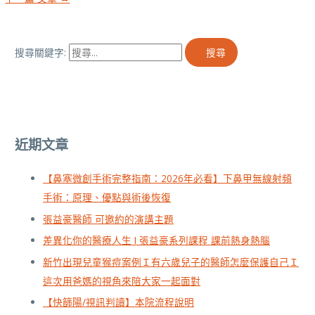
搜尋關鍵字:
近期文章
【鼻塞微創手術完整指南：2026年必看】下鼻甲無線射頻
手術：原理、優點與術後恢復
張益豪醫師 可邀約的演講主題
差異化你的醫療人生 I 張益豪系列課程 課前熱身熱腦
新竹出現兒童猴痘案例Ｉ有六歲兒子的醫師怎麼保護自己Ｉ
這次用爸媽的視角來陪大家一起面對
【快篩陽/視訊判讀】本院流程說明