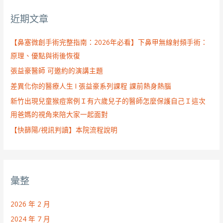
字
近期文章
:
【鼻塞微創手術完整指南：2026年必看】下鼻甲無線射頻手術：
原理、優點與術後恢復
張益豪醫師 可邀約的演講主題
差異化你的醫療人生 I 張益豪系列課程 課前熱身熱腦
新竹出現兒童猴痘案例Ｉ有六歲兒子的醫師怎麼保護自己Ｉ這次
用爸媽的視角來陪大家一起面對
【快篩陽/視訊判讀】本院流程說明
彙整
2026 年 2 月
2024 年 7 月