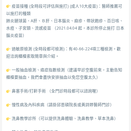
疫苗接種 (全時段可評估與施打) (成人10大疫苗)：醫師推薦可
以施打的種類
肺炎鏈球菌、A肝、Ｂ肝、日本腦炎、麻疹、帶狀皰疹、百日咳、
水痘、子宮頸、流感疫苗 （2021.04.04 起，本診所停止施打 日本
腦炎疫苗）
過敏原檢測 (全時段都可檢測)：有40-66-224項三種檢測。歡
迎洽詢櫃檯索取簡章與介紹。
一般抽血檢測、癌症指數檢測（建議早診空腹前來，主動告知
櫃檯要抽血，我們會盡快安排抽血以免您空腹太久）
鼻塞手術/打鼾手術 （全門診時段都可以諮詢喔）
慢性病及內科疾病（請掛邱恩碩院長或黃詩婷醫師門診）
洗鼻教學診所（可以提供洗鼻體驗、洗鼻教學、草本洗鼻）