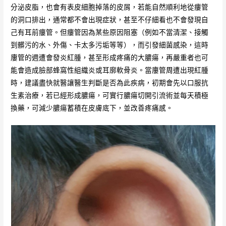
分泌皮脂，也會有表皮細胞掉落的皮屑，若能自然順利地從瘻管
的洞口排出，通常都不會出現症狀，甚至不仔細看也不會發現自
己有耳前瘻管。但瘻管因為某些原因阻塞（例如不當清潔、接觸
到髒污的水、外傷、卡太多污垢等等），而引發細菌感染，這時
廔管的週遭會發炎紅腫，甚至形成疼痛的大膿瘍，再嚴重者也可
能會造成臉部蜂窩性組織炎或耳廓軟骨炎。當廔管周遭出現紅腫
時，建議盡快就醫讓醫生判斷是否為此疾病，初期會先以口服抗
生素治療，若已經形成膿瘍，可實行膿瘍切開引流術並每天積極
換藥，可減少膿瘍蓄積在皮膚底下，並改善疼痛感。