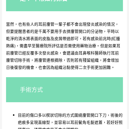
當然，也有些人的耳前廔管一輩子都不會出現發炎感染的情況，
但要提醒患者的是千萬不要用手去擠廔管開口的分泌物，平時以
乾淨的清水將表面的皮脂及皮屑帶過即可，若有感染前兆時(紅腫
熱痛)，需盡早至醫療院所評估是否需使用藥物治療。但是如果耳
前廔管已經反覆多次發炎感染，會建議由耳鼻喉科醫師執行耳前
廔管切除手術，將廔管連根摘除，否則若有殘留組織，將會增加
日後復發的機會，也會因為組織沾黏使得二次手術更加困難。
手術方式
目前的傷口多以楔狀切除的方式圍繞廔管開口下刀，術後的
疤痕多呈現直線型，並容易以耳前鬢角毛髮遮蓋，若好好照