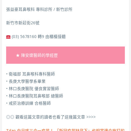
張益豪耳鼻喉科 專科診所 / 新竹診所
新竹市新莊街26號
(03) 5678160 轉9 由櫃檯接聽
★ 陳安婕醫師的學經歷
• 衛福部 耳鼻喉科專科醫師
• 長庚大學醫學系畢業
• 林口長庚醫院 優良實習醫師
• 林口長庚醫院耳鼻喉部 總醫師
• 戒菸治療訓練 合格醫師
◎◎ 觀看這篇文章的讀者也看了這幾篇文章 >>>>
Tdap 白日咳三合一疫苗！ 「新冠疫苗缺貨下」也相當適合施打的