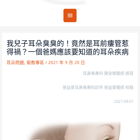
主
要
選
我兒子耳朵臭臭的！竟然是耳前瘻管惹
單
得禍？一個爸媽應該要知道的耳朵疾病
耳朵問題
,
衛教專區
/
2021 年 9 月 20 日
耳鼻喉專科 陳安婕醫師 撰寫
張益豪耳鼻喉專科診所 張益豪醫師 校稿
2021.09.01