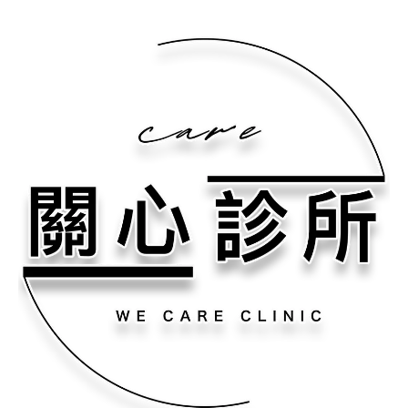
跳
至
主
要
內
容