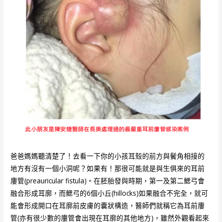
爸爸媽媽聽清楚了！去看一下你的小孩耳殼的前方與鬢角相接的
地方有沒有一個小洞呢？如果有！那很可能就是與生俱來的耳前
廔管(preauricular fistula)。在胚胎發與時期，第一及第二鰓弓會
融合形成耳廓，而鰓弓的6個小丘(hillocks)如果融合不完全，就可
能會形成開口在耳廓前皮膚的囊狀構造，醫師們就稱它為耳前廔
管(亦有很少數的廔管會出現在耳廓的其他地方)，雖然外觀看起來